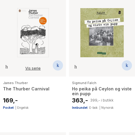
Vis serie
James Thurber
Sigmund Falch
The Thurber Carnival
Ho peika på Ceylon og viste
ein pupp
169,-
363,-
399,- i butikk
Pocket
|
Engelsk
Innbundet
E-bok
|
Nynorsk