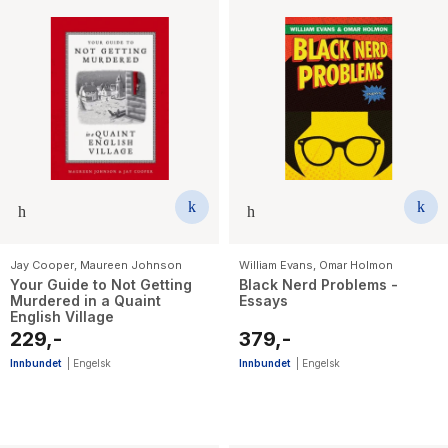
Jay Cooper
,
Maureen Johnson
William Evans
,
Omar Holmon
Your Guide to Not Getting
Black Nerd Problems -
Murdered in a Quaint
Essays
English Village
229,-
379,-
Innbundet
|
Engelsk
Innbundet
|
Engelsk