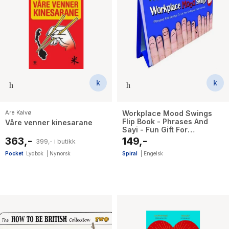
Are Kalvø
Workplace Mood Swings
Flip Book - Phrases And
Våre venner kinesarane
Sayi - Fun Gift For
Colleagues
363,-
149,-
399,- i butikk
Pocket
Lydbok
|
Nynorsk
Spiral
|
Engelsk