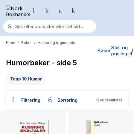
Hjem
Bøker
Humor og tegneserier
/
/
Populære søk
Spill og
Bøker
puslespill
Pokemon
Humorbøker
- side 5
One piece
Topp 10 Humor
Fury Bound - Sable Sorensen
Yesteryear
Filtrering
Sortering
1940 resultater
Elizabeth Strout
Hitster
Hypopressiv trening