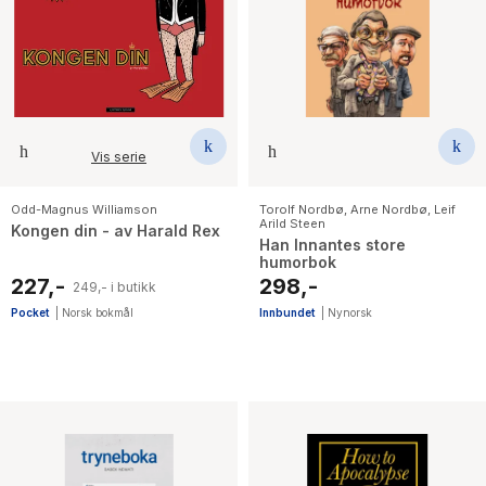
Vis serie
Odd-Magnus Williamson
Torolf Nordbø
,
Arne Nordbø
,
Leif
Arild Steen
Kongen din - av Harald Rex
Han Innantes store
humorbok
227,-
298,-
249,- i butikk
Pocket
|
Norsk bokmål
Innbundet
|
Nynorsk