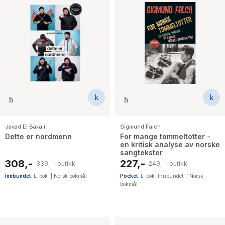
Javad El Bakali
Sigmund Falch
Dette er nordmenn
For mange tommeltotter -
en kritisk analyse av norske
sangtekster
308,-
227,-
339,- i butikk
249,- i butikk
Innbundet
E-bok
|
Norsk bokmål
Pocket
E-bok
Innbundet
|
Norsk
bokmål