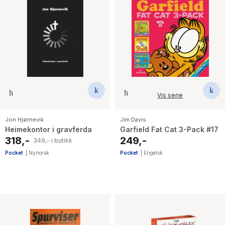
Vis serie
Jon Hjørnevik
Jim Davis
Heimekontor i gravferda
Garfield Fat Cat 3-Pack #17
318,-
249,-
349,- i butikk
Pocket
|
Nynorsk
Pocket
|
Engelsk