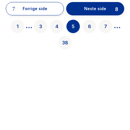
results
have
Forrige side
Neste side
been
found}
...
...
1
3
4
5
6
7
38