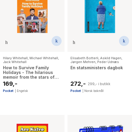
Hilary Whitehall
,
Michael Whitehall
,
Elisabeth Botterli
,
Askild Hagen
,
Jack Whitehall
Jørgen Mehren
,
Peder Udnæs
How to Survive Family
En statsministers dagbok
Holidays - The hilarious
memoir from the stars of
Travels with my Father
169,-
272,-
299,- i butikk
Pocket
|
Engelsk
Pocket
|
Norsk bokmål