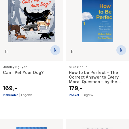
Jeremy Nguyen
Mike Schur
Can I Pet Your Dog?
How to be Perfect - The
Correct Answer to Every
Moral Question – by the
creator of the Netflix hit
169,-
179,-
THE GOOD PLACE
Innbundet
|
Engelsk
Pocket
|
Engelsk