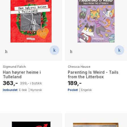
Sigmund Falch
Chesca Hause
Han høyrer heime i
Parenting Is Weird - Tails
Tulleland
from the Litterbox
363,-
189,-
399,- i butikk
Innbundet
E-bok
|
Nynorsk
Pocket
|
Engelsk