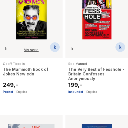
Vis serie
Geoff Tibballs
Rob Manuel
The Mammoth Book of
The Very Best of Fesshole -
Jokes New edn
Britain Confesses
Anonymously
249,-
199,-
Pocket
|
Engelsk
Innbundet
|
Engelsk