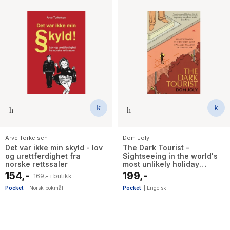
Arve Torkelsen
Dom Joly
Det var ikke min skyld - lov
The Dark Tourist -
og urettferdighet fra
Sightseeing in the world's
norske rettssaler
most unlikely holiday
destinations
154,-
199,-
169,- i butikk
Pocket
|
Norsk bokmål
Pocket
|
Engelsk