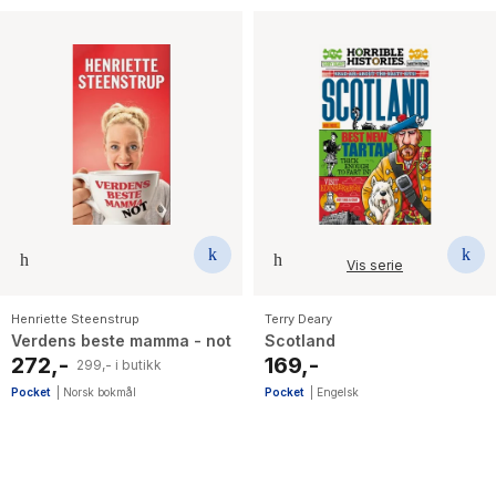
Vis serie
Henriette Steenstrup
Terry Deary
Verdens beste mamma - not
Scotland
272,-
169,-
299,- i butikk
Pocket
|
Norsk bokmål
Pocket
|
Engelsk
52