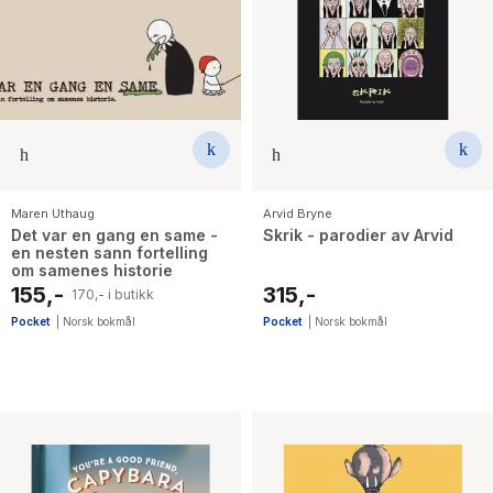
Maren Uthaug
Arvid Bryne
Det var en gang en same -
Skrik - parodier av Arvid
en nesten sann fortelling
om samenes historie
155,-
315,-
170,- i butikk
Pocket
|
Norsk bokmål
Pocket
|
Norsk bokmål