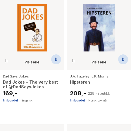
Vis serie
Vis serie
Dad Says Jokes
J.A. Hazeley
,
J.P. Morris
Dad Jokes - The very best
Hipsteren
of @DadSaysJokes
169,-
208,-
229,- i butikk
Innbundet
|
Engelsk
Innbundet
|
Norsk bokmål