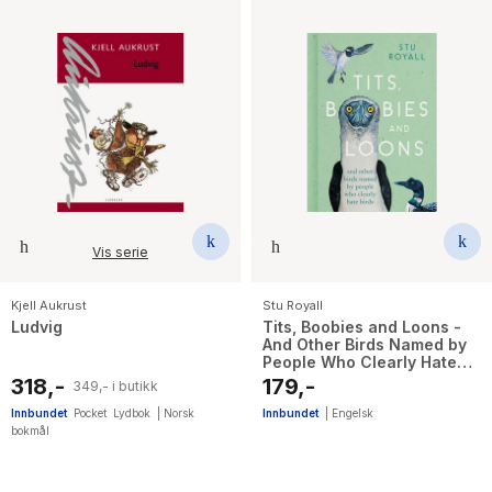
Vis serie
Kjell Aukrust
Stu Royall
Ludvig
Tits, Boobies and Loons -
And Other Birds Named by
People Who Clearly Hate
Birds
318,-
179,-
349,- i butikk
Innbundet
Pocket
Lydbok
|
Norsk
Innbundet
|
Engelsk
bokmål