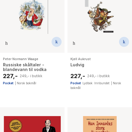
The Housemaid
Peter Normann Waage
Kjell Aukrust
Russiske skåltaler -
Ludvig
blandevann til vodka
227,-
227,-
249,- i butikk
249,- i butikk
Pocket
|
Norsk bokmål
Pocket
Lydbok
Innbundet
|
Norsk
bokmål