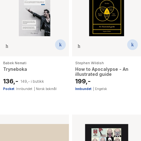
Babek Nemati
Stephen Wildish
Tryneboka
How to Apocalypse - An
illustrated guide
136,-
199,-
149,- i butikk
Pocket
Innbundet
|
Norsk bokmål
Innbundet
|
Engelsk