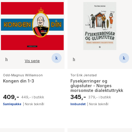
Vis serie
Odd-Magnus Williamson
Tor Erik Jenstad
Kongen din 1-3
Fysekjerringer og
glupstuter - Norges
morsomste dialektuttrykk
409,-
345,-
449,- i butikk
379,- i butikk
Samlepakke
|
Norsk bokmål
Innbundet
|
Norsk bokmål