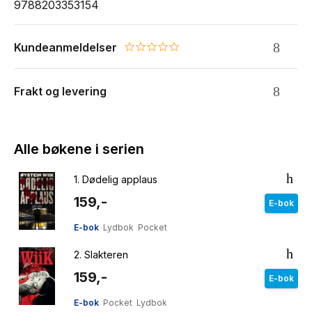
9788203353154
Kundeanmeldelser
0.0 star rating
Frakt og levering
Alle bøkene i serien
1.
Dødelig applaus
159,-
E-bok
E-bok
Lydbok
Pocket
2.
Slakteren
159,-
E-bok
E-bok
Pocket
Lydbok