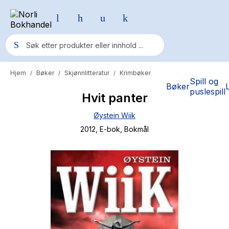
Hjem
Bøker
Skjønnlitteratur
Krimbøker
/
/
/
Populære søk
Spill og
Bøker
puslespill
Hvit panter
Pokemon
Øystein Wiik
One piece
2012
, E-bok
, Bokmål
Fury Bound - Sable Sorensen
Yesteryear
Elizabeth Strout
Hitster
Hypopressiv trening