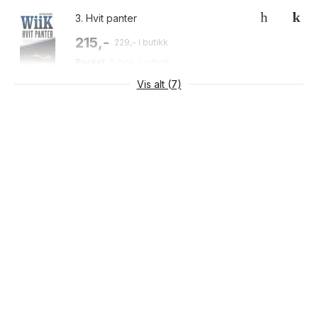
3.
Hvit panter
215,-
229,- i butikk
Pocket
E-bok
Lydbok
Vis alt (7)