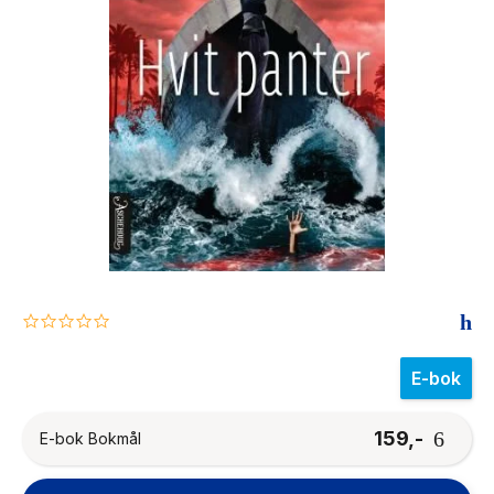
The Housemaid
0.0
star
rating
E-bok
159,-
E-bok Bokmål