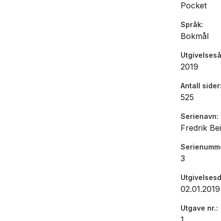
Pocket
«Solid avsl
Språk
Bokmål
veien.» At
Utgivelseså
«Drivende
2019
Aftenpost
Antall sider
525
Serienavn
Fredrik Be
Serienumm
3
Utgivelses
02.01.2019
Utgave nr.
1