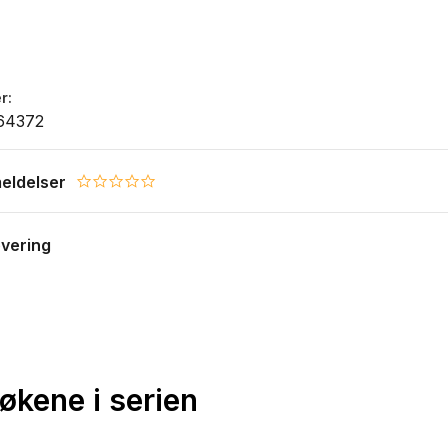
r
64372
eldelser
0.0 star rating
evering
bøkene i serien