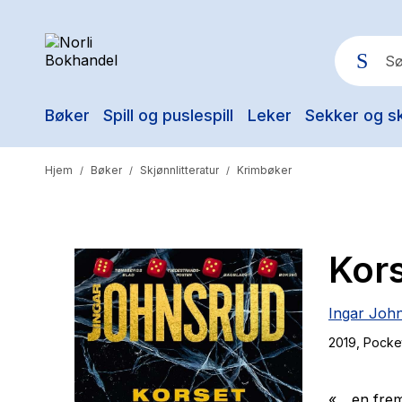
Bøker
Spill og puslespill
Leker
Sekker og s
Pop
Hjem
Bøker
Skjønnlitteratur
Krimbøker
/
/
/
Kor
Ingar Joh
2019
, Pocke
«... en fr