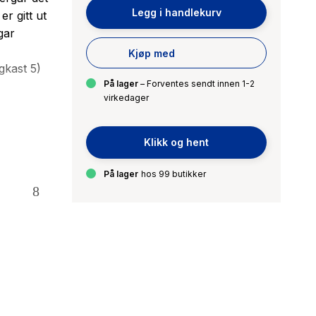
Legg i handlekurv
r gitt ut
gar
Kjøp med
gkast 5)
På lager
– Forventes sendt innen 1-2
virkedager
l i Oslo.
jaktet hans
Klikk og hent
ie selv
På lager
hos 99 butikker
å kjempe
verden av
st 6)
5)