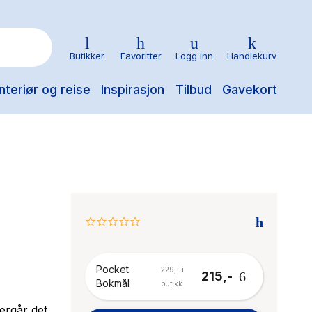
Butikker
Favoritter
Logg inn
Handlekurv
nteriør og reise
Inspirasjon
Tilbud
Gavekort
0.0
star
rating
Pocket
229,- i
215,-
Bokmål
butikk
ergår det