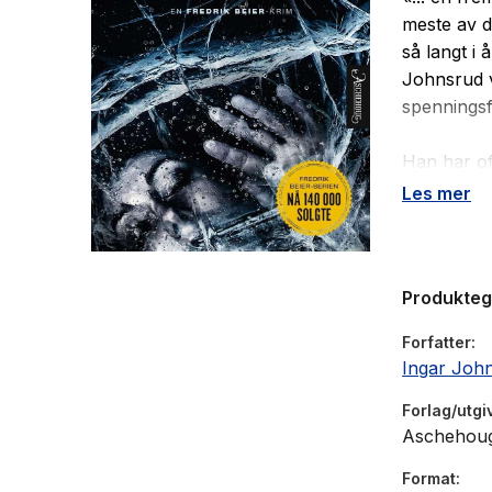
meste av de
så langt i
Johnsrud v
spenningsf
Han har of
En av mynd
Les mer
Skutt i skr
hemmelighe
etterforsk
Produkte
Fredrik ba
I politiet 
Forfatter
mot en mek
Ingar Joh
svik, hvem
Forlag/utgi
«... en kr
Aschehou
Format
«Thriller 