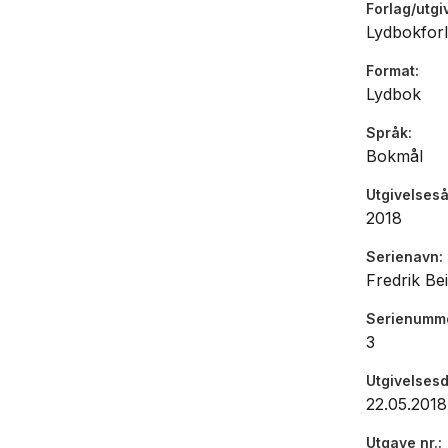
Forlag/utgi
Lydbokforl
Format
Lydbok
Språk
Bokmål
Utgivelseså
2018
Serienavn
Fredrik Be
Serienumm
3
Utgivelses
22.05.2018
Utgave nr.