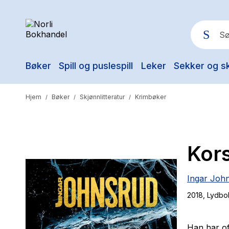
Bøker
Spill og puslespill
Leker
Sekker og s
Pop
Hjem
Bøker
Skjønnlitteratur
Krimbøker
/
/
/
Kor
Ingar Joh
2018
, Lydbo
Han har of