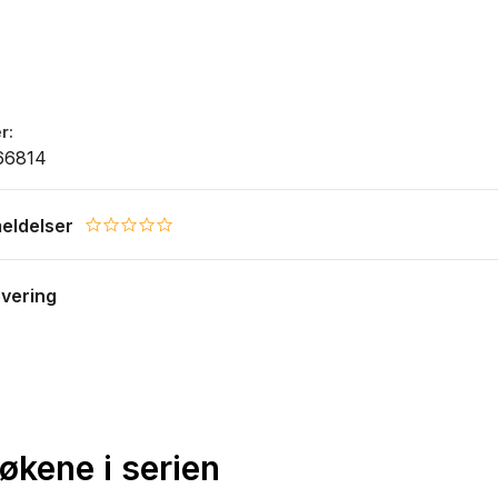
r
66814
eldelser
0.0 star rating
evering
bøkene i serien