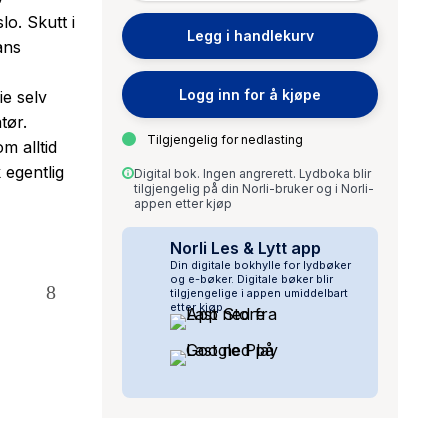
o. Skutt i
Legg i handlekurv
ans
Logg inn for å kjøpe
ie selv
tør.
Tilgjengelig for nedlasting
m alltid
 egentlig
Digital bok. Ingen angrerett. Lydboka blir
tilgjengelig på din Norli-bruker og i Norli-
appen etter kjøp
Norli Les & Lytt app
Din digitale bokhylle for lydbøker
og e-bøker. Digitale bøker blir
tilgjengelige i appen umiddelbart
etter kjøp.