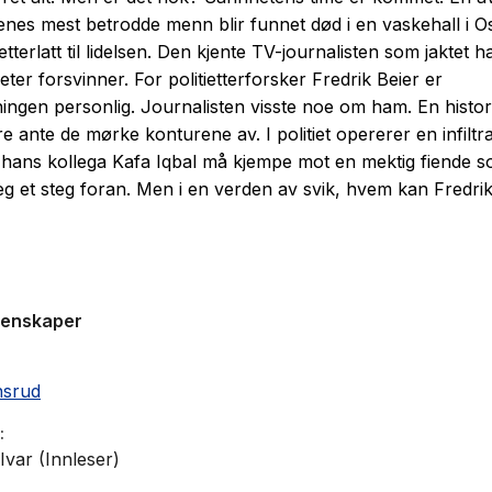
nes mest betrodde menn blir funnet død i en vaskehall i Osl
 etterlatt til lidelsen. Den kjente TV-journalisten som jaktet h
ter forsvinner. For politietterforsker Fredrik Beier er
ningen personlig. Journalisten visste noe om ham. En histor
e ante de mørke konturene av. I politiet opererer en infiltra
 hans kollega Kafa Iqbal må kjempe mot en mektig fiende so
eg et steg foran. Men i en verden av svik, hvem kan Fredrik
genskaper
nsrud
Ivar (Innleser)