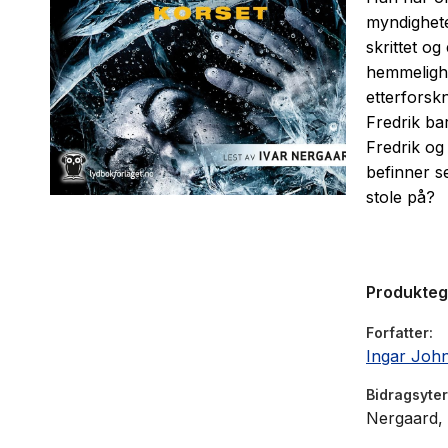
myndighete
skrittet og
hemmelighe
etterforsk
Fredrik bar
Fredrik og
befinner s
stole på?
Produkte
Forfatter
Ingar Joh
Bidragsyter
Nergaard, 