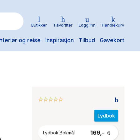
Butikker
Favoritter
Logg inn
Handlekurv
nteriør og reise
Inspirasjon
Tilbud
Gavekort
0.0
star
rating
Lydbok
169,-
Lydbok Bokmål
v