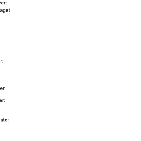
ver
aget
r
ier
er
dato