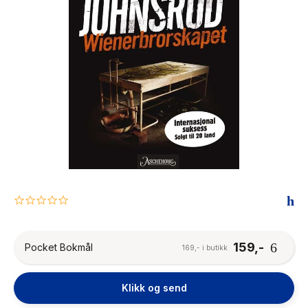
The Housemaid
0.0
star
rating
159,-
Pocket Bokmål
169,- i butikk
Klikk og send