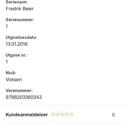
Serienavn
SVEN GJERULDSEN, Tvedestrandsposten
Fredrik Beier
Serienummer
1
Utgivelsesdato
13.01.2016
Utgave nr.
1
Nivå
Voksen
Varenummer
9788203360343
Kundeanmeldelser
0.0 star rating