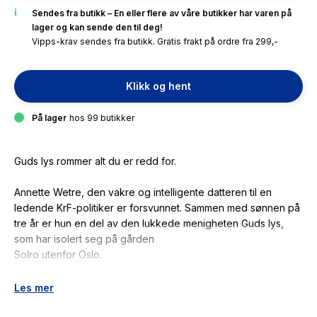
Sendes fra butikk – En eller flere av våre butikker har varen på
lager og kan sende den til deg!
Vipps-krav sendes fra butikk. Gratis frakt på ordre fra 299,-
Klikk og hent
På lager
hos 99 butikker
Guds lys rommer alt du er redd for.
Annette Wetre, den vakre og intelligente datteren til en
ledende KrF-politiker er forsvunnet. Sammen med sønnen på
tre år er hun en del av den lukkede menigheten Guds lys,
som har isolert seg på gården
Solro utenfor Oslo.
Akkurat idet politietterforsker Fredrik Beier får saken, blir
Les mer
Solro åsted for en bestialsk massakre. Da politiet finner et
avansert underjordisk laboratorium, innser de at gården