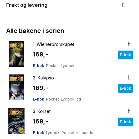
Frakt og levering
Alle bøkene i serien
1.
Wienerbrorskapet
169,-
E-bok
E-bok
Pocket
Lydbok
2.
Kalypso
169,-
E-bok
E-bok
Pocket
Lydbok
cd
3.
Korset
169,-
E-bok
E-bok
Lydbok
Pocket
Innbundet