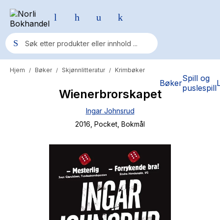
Hjem
Bøker
Skjønnlitteratur
Krimbøker
/
/
/
Populære søk
Spill og
Bøker
puslespill
Wienerbrorskapet
Pokemon
Ingar Johnsrud
One piece
2016
, Pocket
, Bokmål
Fury Bound - Sable Sorensen
Yesteryear
Elizabeth Strout
Hitster
Hypopressiv trening