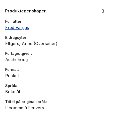
Paris for å finne ro i sjelen. I Paris følger Adamsberg med på
Produktegenskaper
meldingene fra landsbyen, men når tingene virkelig
begynner å gå galt kommer han til Saint Victor du Mont.
Forfatter
Fred Vargas
Bidragsyter
Elligers, Anne (Oversetter)
Forlag/utgiver
Aschehoug
Format
Pocket
Språk
Bokmål
Tittel på originalspråk
L'homme à l'envers