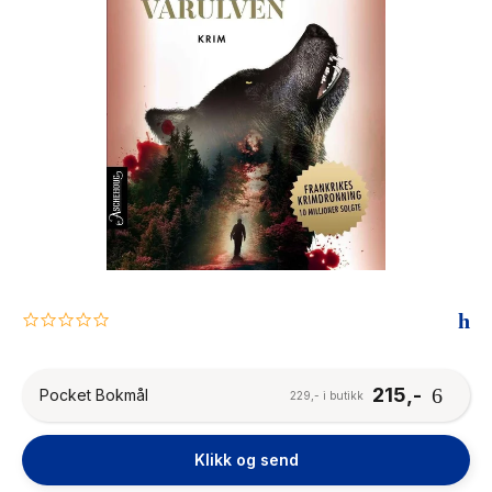
The Housemaid
0.0
star
rating
215,-
Pocket Bokmål
229,- i butikk
Klikk og send