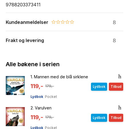
9788203373411
Kundeanmeldelser
0.0 star rating
Frakt og levering
Alle bøkene i serien
1.
Mannen med de blå sirklene
119,-
179,-
Lydbok
Tilbud
Lydbok
Pocket
2.
Varulven
119,-
179,-
Lydbok
Tilbud
Lydbok
Pocket