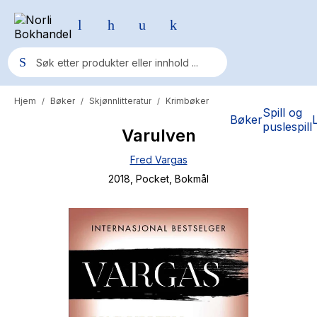
Hjem
Bøker
Skjønnlitteratur
Krimbøker
/
/
/
Populære søk
Spill og
Bøker
puslespill
Varulven
Pokemon
Fred Vargas
One piece
2018
, Pocket
, Bokmål
Fury Bound - Sable Sorensen
Yesteryear
Elizabeth Strout
Hitster
Hypopressiv trening