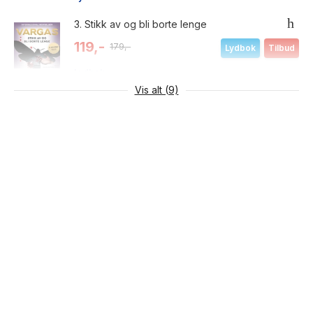
3.
Stikk av og bli borte lenge
119,-
179,-
Lydbok
Tilbud
Lydbok
Vis alt (9)