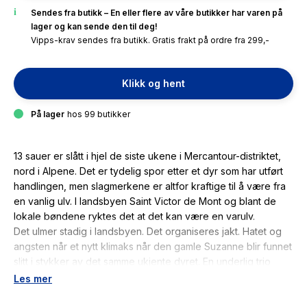
Sendes fra butikk – En eller flere av våre butikker har varen på
lager og kan sende den til deg!
Vipps-krav sendes fra butikk. Gratis frakt på ordre fra 299,-
Klikk og hent
På lager
hos 99 butikker
13 sauer er slått i hjel de siste ukene i Mercantour-distriktet,
nord i Alpene. Det er tydelig spor etter et dyr som har utført
handlingen, men slagmerkene er altfor kraftige til å være fra
en vanlig ulv. I landsbyen Saint Victor de Mont og blant de
lokale bøndene ryktes det at det kan være en varulv.
Det ulmer stadig i landsbyen. Det organiseres jakt. Hatet og
angsten når et nytt klimaks når den gamle Suzanne blir funnet
slitt i stykker av det samme ukjente dyret. En underlig trio
starter sin egen jakt på morderen; Suzannes stesønn Soliman,
Les mer
hennes gamle gjeter og den unge Camille som har kommet
fra