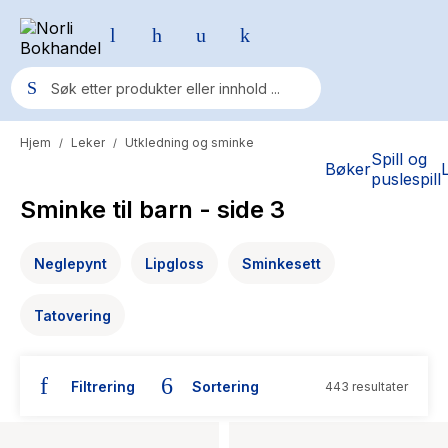
Hjem
Leker
Utkledning og sminke
/
/
Populære søk
Spill og
Bøker
puslespill
Pokemon
Sminke til barn
- side 3
One piece
Neglepynt
Lipgloss
Sminkesett
Fury Bound - Sable Sorensen
Yesteryear
Tatovering
Elizabeth Strout
Hitster
Filtrering
Sortering
443 resultater
Hypopressiv trening