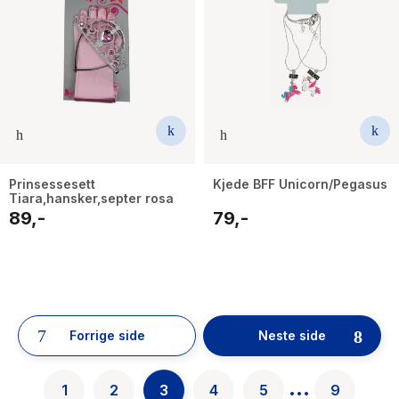
Prinsessesett
Kjede BFF Unicorn/Pegasus
Tiara,hansker,septer rosa
89,-
79,-
52
results
have
Forrige side
Neste side
been
found}
...
1
2
3
4
5
9