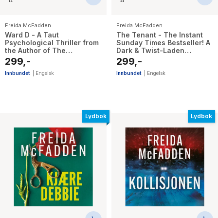
Freida McFadden
Freida McFadden
Ward D - A Taut
The Tenant - The Instant
Psychological Thriller from
Sunday Times Bestseller! A
the Author of The
Dark & Twist-Laden
Housemaid is Watching
Psychological Thriller from
299,-
299,-
the Author of The
Housemaid Books
Innbundet
|
Engelsk
Innbundet
|
Engelsk
Lydbok
Lydbok