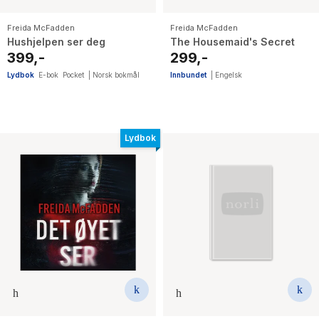
Freida McFadden
Freida McFadden
Hushjelpen ser deg
The Housemaid's Secret
399,-
299,-
Lydbok
E-bok
Pocket
|
Norsk bokmål
Innbundet
|
Engelsk
Lydbok