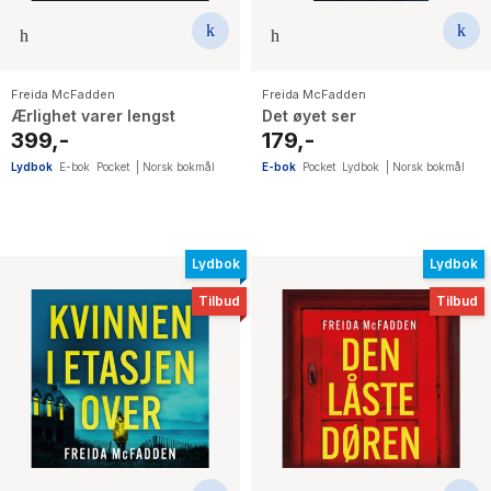
Freida McFadden
Freida McFadden
Ærlighet varer lengst
Det øyet ser
399,-
179,-
Lydbok
E-bok
Pocket
|
Norsk bokmål
E-bok
Pocket
Lydbok
|
Norsk bokmål
Lydbok
Lydbok
Tilbud
Tilbud