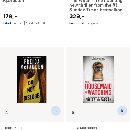
Kjæresten
The Witch - The haunting
new thriller from the #1
Sunday Times bestselling
author
179,-
329,-
E-bok
Pocket
|
Norsk bokmål
Innbundet
|
Engelsk
Freida McFadden
Freida McFadden