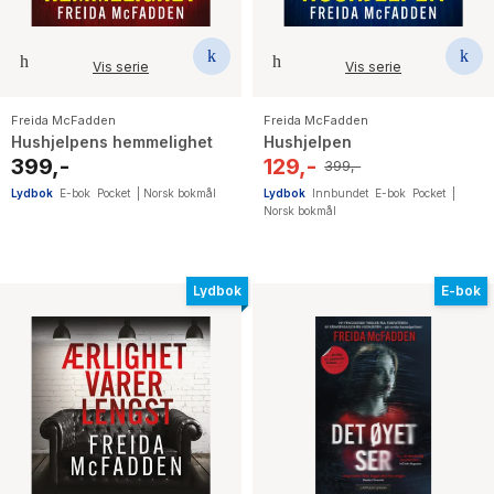
The Housemaid
Vis serie
Vis serie
Freida McFadden
Freida McFadden
Hushjelpens hemmelighet
Hushjelpen
399,-
129,-
399,-
Lydbok
E-bok
Pocket
|
Norsk bokmål
Lydbok
Innbundet
E-bok
Pocket
|
Norsk bokmål
Lydbok
E-bok