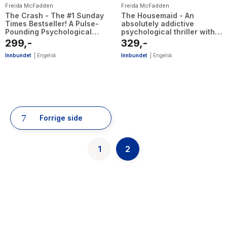
Freida McFadden
Freida McFadden
The Crash - The #1 Sunday
The Housemaid - An
Times Bestseller! A Pulse-
absolutely addictive
Pounding Psychological
psychological thriller with a
Thriller from the Author of
jaw-dropping twist
299,-
329,-
the Housemaid is Watching
Innbundet
|
Engelsk
Innbundet
|
Engelsk
28
results
Forrige side
have
been
found}
1
2