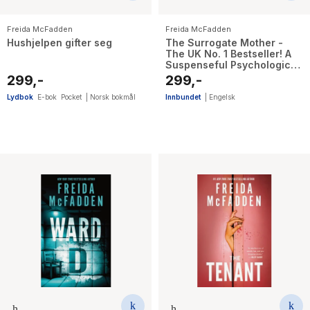
Freida McFadden
Freida McFadden
Hushjelpen gifter seg
The Surrogate Mother -
The UK No. 1 Bestseller! A
Suspenseful Psychological
Thriller from the Author of
299,-
299,-
The Housemaid Books
Lydbok
E-bok
Pocket
|
Norsk bokmål
Innbundet
|
Engelsk