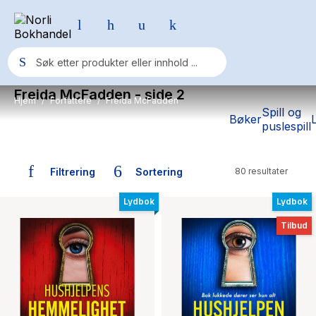
Freida McFadden
- side 2
Hjem
Forfattere
Freida McFadden
/
/
Populære søk
Spill og
Bøker
puslespill
Pokemon
One piece
Filtrering
Sortering
80 resultater
Bøker skrevet av Freida McFadden
Fury Bound - Sable Sorensen
Lydbok
Lydbok
Yesteryear
Tilbud
Elizabeth Strout
Hitster
Hypopressiv trening