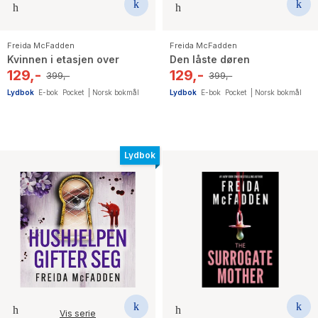
Freida McFadden
Freida McFadden
Kvinnen i etasjen over
Den låste døren
129,-
129,-
399,-
399,-
Lydbok
E-bok
Pocket
|
Norsk bokmål
Lydbok
E-bok
Pocket
|
Norsk bokmål
Lydbok
Vis serie