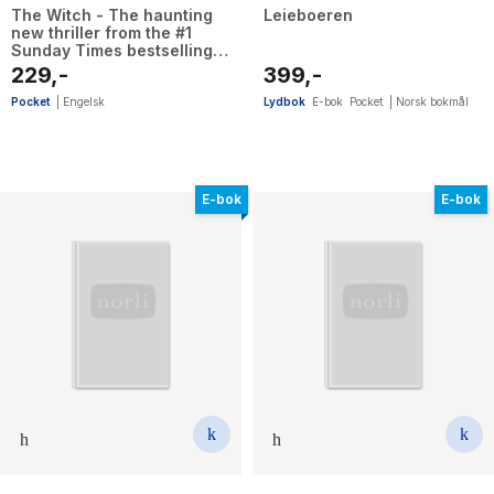
The Witch - The haunting
Leieboeren
new thriller from the #1
Sunday Times bestselling
author
229,-
399,-
Pocket
|
Engelsk
Lydbok
E-bok
Pocket
|
Norsk bokmål
E-bok
E-bok