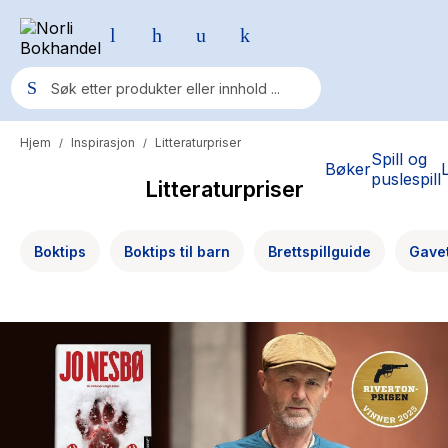
Hjem
Inspirasjon
Litteraturpriser
/
/
Populære søk
Spill og
Bøker
puslespill
Litteraturpriser
Pokemon
One piece
Boktips
Boktips til barn
Brettspillguide
Gave
Fury Bound - Sable Sorensen
Yesteryear
Elizabeth Strout
Hitster
Hypopressiv trening