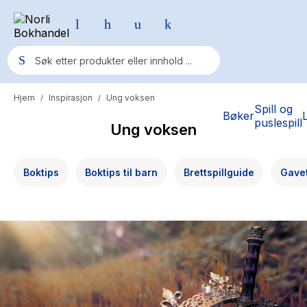
Hjem
Inspirasjon
Ung voksen
/
/
Populære søk
Spill og
Bøker
puslespill
Ung voksen
Pokemon
One piece
Boktips
Boktips til barn
Brettspillguide
Gave
Fury Bound - Sable Sorensen
Yesteryear
Elizabeth Strout
Hitster
Hypopressiv trening