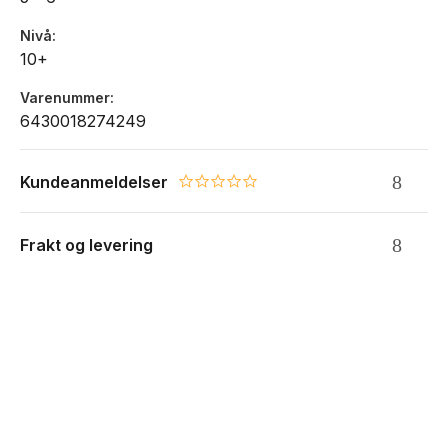
Inneholder:
10 nye felter
Nivå
6 byggekostkort
10+
2 rammedeler
1 havn
Varenummer
30 Catan-skiver
6430018274249
30 skip
Regler på norsk
Kundeanmeldelser
.
0.0 star rating
Frakt og levering