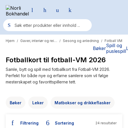
Hjem
Gaver, interiør og reise
Sesong og anledning
Fotball VM
/
/
/
Populære søk
Spill og
Bøker
puslespill
Pokemon
Fotballkort til fotball-VM 2026
One piece
Samle, bytt og spill med fotballkort fra Fotball-VM 2026.
Perfekt for både nye og erfarne samlere som vil følge
Fury Bound - Sable Sorensen
mesterskapet og favorittspillerne tett.
Yesteryear
Elizabeth Strout
Bøker
Leker
Matbokser og drikkeflasker
Hitster
Hypopressiv trening
Filtrering
Sortering
24 resultater