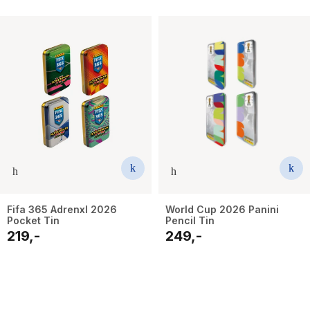
Fifa 365 Adrenxl 2026
World Cup 2026 Panini
Pocket Tin
Pencil Tin
219,-
249,-
24