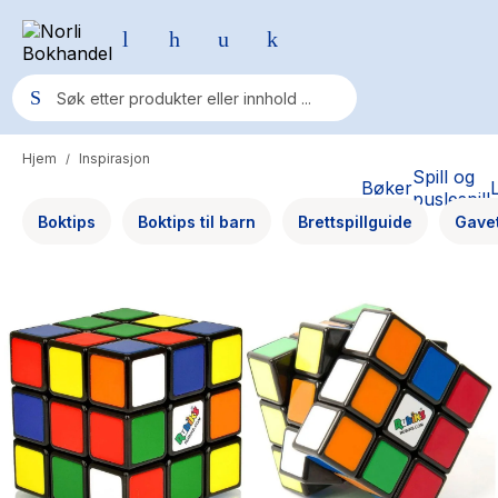
Hjem
Inspirasjon
/
Populære søk
Spill og
Bøker
puslespill
Pokemon
Boktips
Boktips til barn
Brettspillguide
Gave
One piece
Fury Bound - Sable Sorensen
Yesteryear
Elizabeth Strout
Hitster
Hypopressiv trening